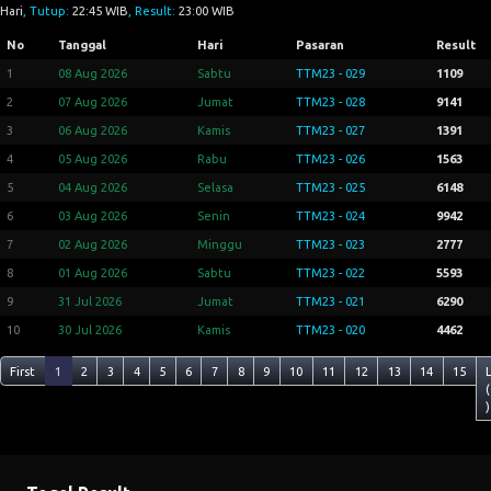
Hari
, Tutup:
22:45 WIB
, Result:
23:00 WIB
No
Tanggal
Hari
Pasaran
Result
1
08 Aug 2026
Sabtu
TTM23 - 029
1109
2
07 Aug 2026
Jumat
TTM23 - 028
9141
3
06 Aug 2026
Kamis
TTM23 - 027
1391
4
05 Aug 2026
Rabu
TTM23 - 026
1563
5
04 Aug 2026
Selasa
TTM23 - 025
6148
6
03 Aug 2026
Senin
TTM23 - 024
9942
7
02 Aug 2026
Minggu
TTM23 - 023
2777
8
01 Aug 2026
Sabtu
TTM23 - 022
5593
9
31 Jul 2026
Jumat
TTM23 - 021
6290
10
30 Jul 2026
Kamis
TTM23 - 020
4462
First
1
2
3
4
5
6
7
8
9
10
11
12
13
14
15
(
)