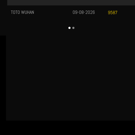
TOTO WUHAN
09-08-2026
9587