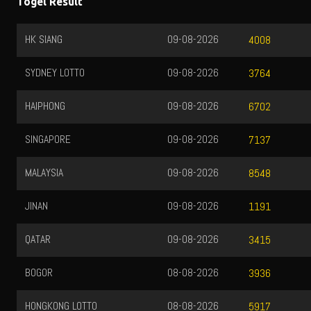
Togel Result
HK SIANG
09-08-2026
4008
SYDNEY LOTTO
09-08-2026
3764
HAIPHONG
09-08-2026
6702
SINGAPORE
09-08-2026
7137
MALAYSIA
09-08-2026
8548
JINAN
09-08-2026
1191
QATAR
09-08-2026
3415
BOGOR
08-08-2026
3936
HONGKONG LOTTO
08-08-2026
5917