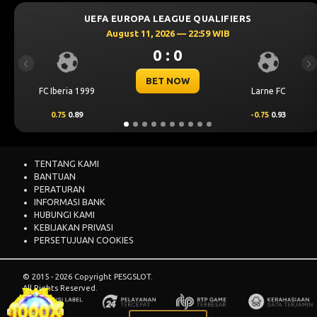
LEAGUE QUALIFIERS
SPAIN
 2026 — 22:59 WIB
August 16, 2
0 : 0
0
Previous
Ne
ET NOW
BE
Larne FC
Sevilla
-0.75
0.93
0.25
0.95
TENTANG KAMI
BANTUAN
PERATURAN
INFORMASI BANK
HUBUNGI KAMI
KEBIJAKAN PRIVASI
PERSETUJUAN COOKIES
© 2015 - 2026 Copyright PESGSLOT.
All Rights Reserved.