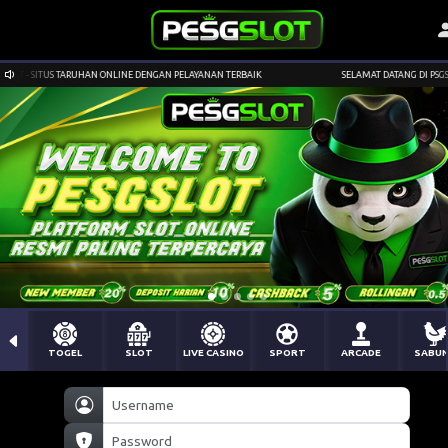
T - SITUS TARUHAN ONLINE DENGAN PELAYANAN TERBAIK
SELAMAT DATANG DI PSGSLOT
TOGEL
SLOT
LIVE CASINO
SPORT
ARCADE
SABU