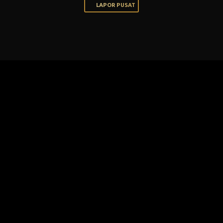
LAPOR PUSAT