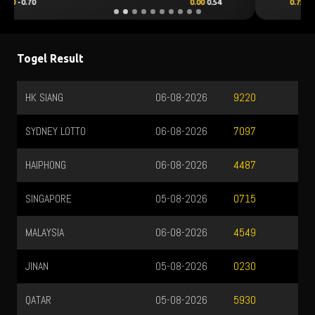
6. Keputusan dari pihak PESGSLOT bersifat MUTLAK dan TIDAK DAPAT DIG
0.75
0.59
-0.75
-0.75
Togel Result
TOTOMACAU0000
06-08-2026
2153
TOTOMACAU1300
06-08-2026
9894
TOTOMACAU1600
06-08-2026
0597
TOTOMACAU1900
06-08-2026
5843
TOTOMACAU2200
05-08-2026
0991
TOTOMACAU2300
05-08-2026
1563