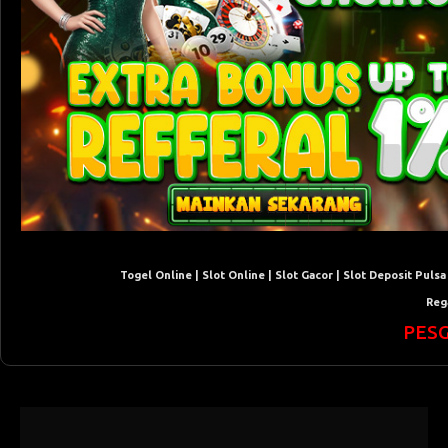
BONUS ROL
Syarat Dan ketentuan :
1. Bonus berlaku untuk semua member PESGSLOT
2. Minimal Turn Over mencapai Rp 1.000.000.
3. Turn over (TO) di hitung dari Total Bettingan Anda ( Periode Senin s/d 
4. Bonus di berikan langsung secara otomatis jika member mencapai Total B
5. Bonus di berikan setiap hari SENIN dan boleh langsung di withdraw kan.
6. Bonus di berikan berupa credit yang di masukan kedalam akun anda sec
lambat jam JAM 18.00 WIB.
7. Tidak ada batas maximal bonus turn over yang di berikan.
BONUS REFERRAL
8. Bonus Turn Over berlaku hanya untuk permainan Slot Dan Casino/live Ca
9. Syarat dan ketentuan PESGSLOT bersifat mutlak, tidak dapat di ganggu 
Syarat Dan ketentuan :
Togel Online
|
Slot Online
|
Slot Gacor
|
Slot Deposit Pulsa
1.Bonus referral berlaku untuk seluruh pasaran togel
Reg
2.Bonus langsung di berikan ketika downline anda memasang taruhan toge
Potongan 66% = 6.800 Bonus Referral yang anda dapatkan : 6.800 x 1% = 68
PES
3.Tidak ada batas maximum bonus yang diberikan.
4.Syarat dan ketentuan bonus berlaku.