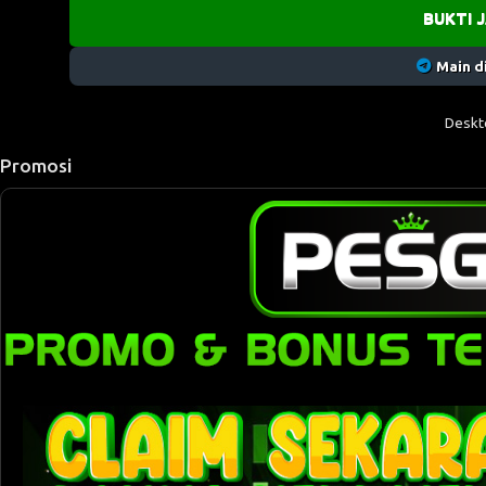
BUKTI 
Main d
Deskt
Promosi